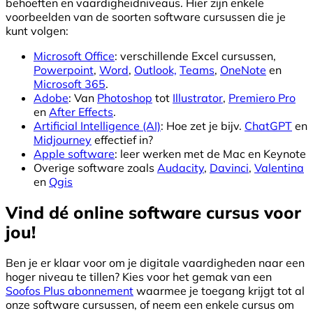
behoeften en vaardigheidniveaus. Hier zijn enkele
voorbeelden van de soorten software cursussen die je
kunt volgen:
Microsoft Office
: verschillende Excel cursussen,
Powerpoint
,
Word
,
Outlook,
Teams
,
OneNote
en
Microsoft 365
.
Adobe
: Van
Photoshop
tot
Illustrator
,
Premiero Pro
en
After Effects
.
Artificial Intelligence (AI)
: Hoe zet je bijv.
ChatGPT
en
Midjourney
effectief in?
Apple software
: leer werken met de Mac en Keynote
Overige software zoals
Audacity
,
Davinci
,
Valentina
en
Qgis
Vind dé online software cursus voor
jou!
Ben je er klaar voor om je digitale vaardigheden naar een
hoger niveau te tillen? Kies voor het gemak van een
Soofos Plus abonnement
waarmee je toegang krijgt tot al
onze software cursussen, of neem een enkele cursus om