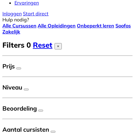
Ervaringen
Inloggen
Start direct
Hulp nodig?
Alle Cursussen
Alle Opleidingen
Onbeperkt leren
Soofos
Zakelijk
Filters
0
Reset
×
Prijs
Niveau
Beoordeling
Aantal cursisten