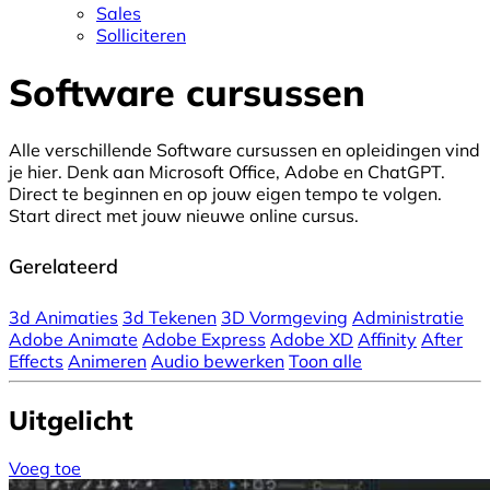
Sales
Solliciteren
Software cursussen
Alle verschillende Software cursussen en opleidingen vind
je hier. Denk aan Microsoft Office, Adobe en ChatGPT.
Direct te beginnen en op jouw eigen tempo te volgen.
Start direct met jouw nieuwe online cursus.
Gerelateerd
3d Animaties
3d Tekenen
3D Vormgeving
Administratie
Adobe Animate
Adobe Express
Adobe XD
Affinity
After
Effects
Animeren
Audio bewerken
Toon alle
Uitgelicht
Voeg toe