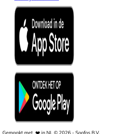
Gemaakt met
❤️
in NL © 2026 - Soofos B.V.