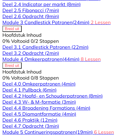
Deel 2.4 Indicator per markt
(8min)
Deel 2.5 Fibonacci
(7min)
Deel 2.6 Opdracht
(9min)
Module 3 Candlestick Patronen
(24min)
2 Lessen
Breid uit
Hoofdstuk Inhoud
0% Voltooid
0/2 Stappen
Deel 3.1 Candlestick Patronen
(22min)
Deel 3.2 Opdracht
(2min)
Module 4 Omkeerpatronen
(44min)
8 Lessen
Breid uit
Hoofdstuk Inhoud
0% Voltooid
0/8 Stappen
Deel 4.0 Omkeerpatronen
(4min)
Deel 4.1 Pullback
(6min)
Deel 4.2 Hoofd- en Schouderpatronen
(8min)
Deel 4.3 W- & M-formatie
(3min)
Deel 4.4 Broadening Formations
(4min)
Deel 4.5 Diamantformatie
(4min)
Deel 4.6 Praktijk
(12min)
Deel 4.7 Opdracht
(3min)
Module 5 Continueringspatronen
(19min)
6 Lessen