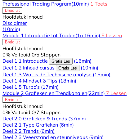
Professional Trading Program
(10min)
1 Toets
Breid uit
Hoofdstuk Inhoud
Disclaimer
(10min)
Module 1 Introductie tot Traden
(1u 16min)
5 Lessen
Breid uit
Hoofdstuk Inhoud
0% Voltooid
0/5 Stappen
Deel 1.1 Introductie
(16min)
Gratis Les
Deel 1.2 Inhoud cursus
(10min)
Gratis Les
Deel 1.3 Wat is de Technische analyse
(15min)
Deel 1.4 Mindset & Tips
(18min)
Deel 1.5 Turbo’s
(17min)
Module 2 Grafieken en Trendkanalen
(22min)
7 Lessen
Breid uit
Hoofdstuk Inhoud
0% Voltooid
0/7 Stappen
Deel 2.0 Grafieken & Trends
(37min)
Deel 2.1 Type Grafieken
(6min)
Deel 2.2 Trends
(6min)
Deel 2.3 Weerstand en steunniveaus
(9min)