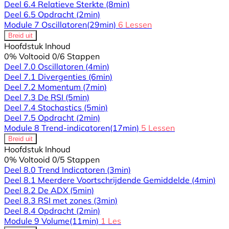
Deel 6.4 Relatieve Sterkte
(8min)
Deel 6.5 Opdracht
(2min)
Module 7 Oscillatoren
(29min)
6 Lessen
Breid uit
Hoofdstuk Inhoud
0% Voltooid
0/6 Stappen
Deel 7.0 Oscillatoren
(4min)
Deel 7.1 Divergenties
(6min)
Deel 7.2 Momentum
(7min)
Deel 7.3 De RSI
(5min)
Deel 7.4 Stochastics
(5min)
Deel 7.5 Opdracht
(2min)
Module 8 Trend-indicatoren
(17min)
5 Lessen
Breid uit
Hoofdstuk Inhoud
0% Voltooid
0/5 Stappen
Deel 8.0 Trend Indicatoren
(3min)
Deel 8.1 Meerdere Voortschrijdende Gemiddelde
(4min)
Deel 8.2 De ADX
(5min)
Deel 8.3 RSI met zones
(3min)
Deel 8.4 Opdracht
(2min)
Module 9 Volume
(11min)
1 Les