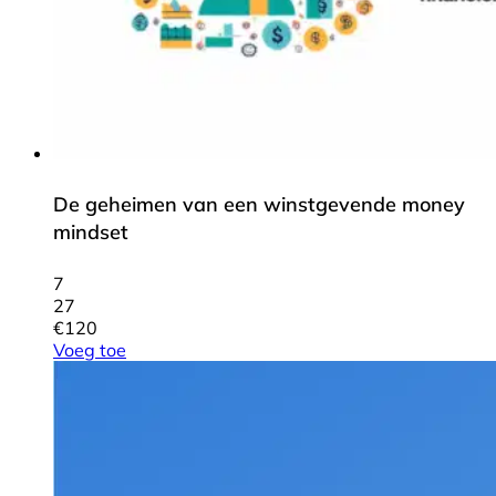
De geheimen van een winstgevende money
mindset
7
27
€
120
Voeg toe