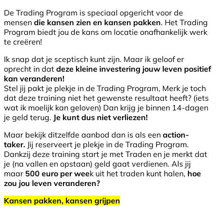
De Trading Program is speciaal opgericht voor de
mensen
die kansen zien en kansen pakken
. Het Trading
Program biedt jou de kans om locatie onafhankelijk werk
te creëren!
Ik snap dat je sceptisch kunt zijn. Maar ik geloof er
oprecht in dat
deze kleine investering jouw leven positief
kan verander
en!
Stel jij pakt je plekje in de Trading Program, Merk je toch
dat deze training niet het gewenste resultaat heeft? (iets
wat ik moelijk kan geloven) Dan krijg je binnen 14-dagen
je geld terug.
Je kunt dus niet verliezen!
Maar bekijk ditzelfde aanbod dan is als een
action-
taker.
Jij reserveert je plekje in de Trading Program.
Dankzij deze training start je met Traden en je merkt dat
je (na vallen en opstaan) geld gaat verdienen. Als jij
maar
500 euro per wee
k uit het traden kunt halen,
hoe
zou jou leven veranderen?
Kansen pakken, kansen grijpen