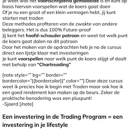
Je weet wat het
voortschrijdend gemiddelde
is en kunt op
basis hiervan voorspellen wat de koers gaat doen
Of je nu een groot of een klein vermogen hebt, jij kunt
starten met traden
Deze methodes profiteren van de zwakte van andere
beleggers. Het is dus 100% Future-proof
Jij kent het
hoofd-schouder patroon
en weet tot welk punt
de koers gaat dalen na dit patroon
Door het maken van de opdrachten heb je na de cursus
direct een lijstje klaar met investeringen
Je kunt
voorspellen
naar welk punt de koers stijgt of daalt
met behulp van
“Chartreading”
[note style=”” bg=”” border=””
bordercolor=”{{bordercolor}}” color=””] Door deze cursus
weet ik precies hoe ik begin met Traden maar ook hoe ik
een goed rendement kan maken op de beurs. Zeker de
praktische benadering was een pluspunt!
-Sjoerd [/note]
Een investering in de Trading Program = een
investering in je lifestyle