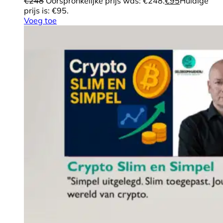
€
248
Oorspronkelijke prijs was: €248.
€
95
Huidige
prijs is: €95.
Voeg toe