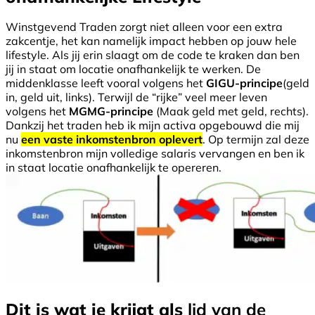
Winstgevend Traden zorgt niet alleen voor een extra
zakcentje, het kan namelijk impact hebben op jouw hele
lifestyle. Als jij erin slaagt om de code te kraken dan ben
jij in staat om locatie onafhankelijk te werken. De
middenklasse leeft vooral volgens het
GIGU-principe
(geld
in, geld uit, links). Terwijl de “rijke” veel meer leven
volgens het
MGMG-principe
(Maak geld met geld, rechts).
Dankzij het traden heb ik mijn activa opgebouwd die mij
nu
een vaste inkomstenbron oplevert
. Op termijn zal deze
inkomstenbron mijn volledige salaris vervangen en ben ik
in staat locatie onafhankelijk te opereren.
Dit is wat je krijgt als
lid van de