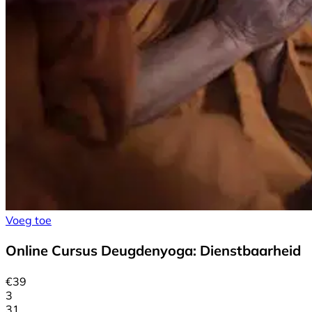
Voeg toe
Online Cursus Deugdenyoga: Dienstbaarheid
€
39
3
31