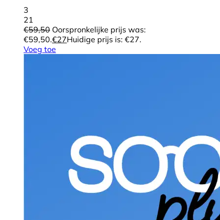
3
21
€
59,50
Oorspronkelijke prijs was:
€59,50.
€
27
Huidige prijs is: €27.
Voeg toe