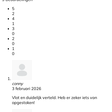
5
2
4
1
3
0
2
0
1
0
conny
3 februari 2026
Vlot en duidelijk verteld. Heb er zeker iets van
opgestoken!