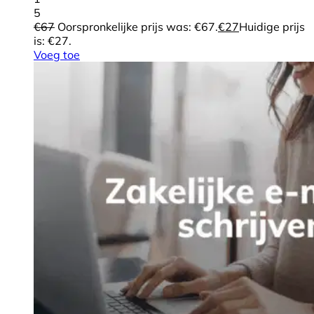
5
€
67
Oorspronkelijke prijs was: €67.
€
27
Huidige prijs
is: €27.
Voeg toe