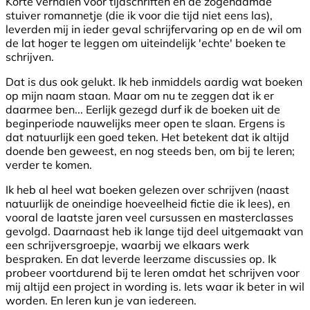
Korte verhalen voor tijdschriften en de zogenaamde
stuiver romannetje (die ik voor die tijd niet eens las),
leverden mij in ieder geval schrijfervaring op en de wil om
de lat hoger te leggen om uiteindelijk 'echte' boeken te
schrijven.
Dat is dus ook gelukt. Ik heb inmiddels aardig wat boeken
op mijn naam staan. Maar om nu te zeggen dat ik er
daarmee ben... Eerlijk gezegd durf ik de boeken uit de
beginperiode nauwelijks meer open te slaan. Ergens is
dat natuurlijk een goed teken. Het betekent dat ik altijd
doende ben geweest, en nog steeds ben, om bij te leren;
verder te komen.
Ik heb al heel wat boeken gelezen over schrijven (naast
natuurlijk de oneindige hoeveelheid fictie die ik lees), en
vooral de laatste jaren veel cursussen en masterclasses
gevolgd. Daarnaast heb ik lange tijd deel uitgemaakt van
een schrijversgroepje, waarbij we elkaars werk
bespraken. En dat leverde leerzame discussies op. Ik
probeer voortdurend bij te leren omdat het schrijven voor
mij altijd een project in wording is. Iets waar ik beter in wil
worden. En leren kun je van iedereen.