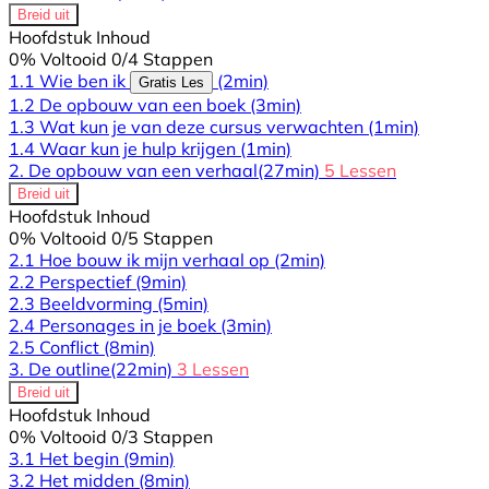
Breid uit
Hoofdstuk Inhoud
0% Voltooid
0/4 Stappen
1.1 Wie ben ik
(2min)
Gratis Les
1.2 De opbouw van een boek
(3min)
1.3 Wat kun je van deze cursus verwachten
(1min)
1.4 Waar kun je hulp krijgen
(1min)
2. De opbouw van een verhaal
(27min)
5 Lessen
Breid uit
Hoofdstuk Inhoud
0% Voltooid
0/5 Stappen
2.1 Hoe bouw ik mijn verhaal op
(2min)
2.2 Perspectief
(9min)
2.3 Beeldvorming
(5min)
2.4 Personages in je boek
(3min)
2.5 Conflict
(8min)
3. De outline
(22min)
3 Lessen
Breid uit
Hoofdstuk Inhoud
0% Voltooid
0/3 Stappen
3.1 Het begin
(9min)
3.2 Het midden
(8min)