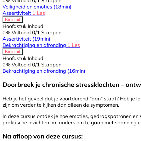
0% Voltooid
0/1 Stappen
Veiligheid en emoties
(18min)
Assertiviteit
1 Les
Breid uit
Hoofdstuk Inhoud
0% Voltooid
0/1 Stappen
Assertiviteit
(19min)
Bekrachtiging en afronding
1 Les
Breid uit
Hoofdstuk Inhoud
0% Voltooid
0/1 Stappen
Bekrachtiging en afronding
(16min)
Doorbreek je chronische stressklachten – ontw
Heb je het gevoel dat je voortdurend “aan” staat? Heb je l
zijn om verder te kijken dan alleen de symptomen.
In deze cursus ontdek je hoe emoties, gedragspatronen en s
praktische inzichten om anders om te gaan met spanning en 
Na afloop van deze cursus: