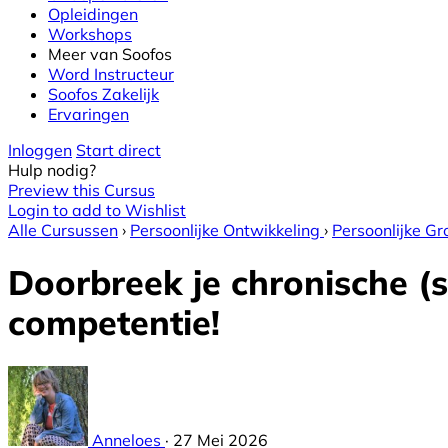
Opleidingen
Workshops
Meer van Soofos
Word Instructeur
Soofos Zakelijk
Ervaringen
Inloggen
Start direct
Hulp nodig?
Preview this Cursus
Login to add to Wishlist
Alle Cursussen
›
Persoonlijke Ontwikkeling
›
Persoonlijke Gr
Doorbreek je chronische (s
competentie!
Anneloes
·
27 Mei 2026