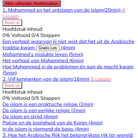
Alles uitbreiden
Hoofdstukken
1. Mohammed en het ontstaan van de islam
(20min)
4
Lessen
Breid uit
Hoofdstuk Inhoud
0% Voltooid
0/4 Stappen
Een verhaal waarvan jij niet wist dat het uit de Arabische
traditie kwam
(4min)
Gratis Les
Mohammed’s mislukte leven
(5min)
Het verhaal van Mohammed
(6min)
Hoe Mohammed in de problemen én aan de macht kwam
(5min)
2. Vijf kenmerken van de islam
(16min)
5 Lessen
Breid uit
Hoofdstuk Inhoud
0% Voltooid
0/5 Stappen
De islam is een praktische religie
(2min)
De islam is een eerlijke religie
(2min)
De islam en strijd
(4min)
Poëzie en de lastigheid van de Koran
(4min)
In de islam is niemand de baas
(4min)
3. Hoe het Arabische Rijk het belangrijkste rijk ter wereld