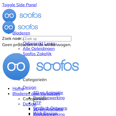
Toggle Side Panel
Bladeren
Alle Cursussen
Zoek naar:
Onbeperkt Leren
Geen producten in de winkelwagen.
Alle Opleidingen
Soofos Zakelijk
Categorieën
Design
Home
3D en Animatie
Bladeren door cursussen
Beeldbewerking
Categorieën
DTP
Design
Grafisch Ontwerp
3D en Animatie
Web Design
Beeldbewerking