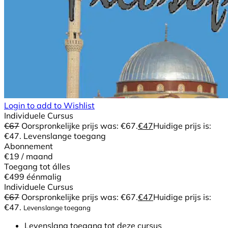
Login to add to Wishlist
Individuele Cursus
€
67
Oorspronkelijke prijs was: €67.
€
47
Huidige prijs is:
€47.
Levenslange toegang
Abonnement
€19
/ maand
Toegang tot álles
€499
éénmalig
Individuele Cursus
€
67
Oorspronkelijke prijs was: €67.
€
47
Huidige prijs is:
€47.
Levenslange toegang
Levenslang toegang tot deze cursus