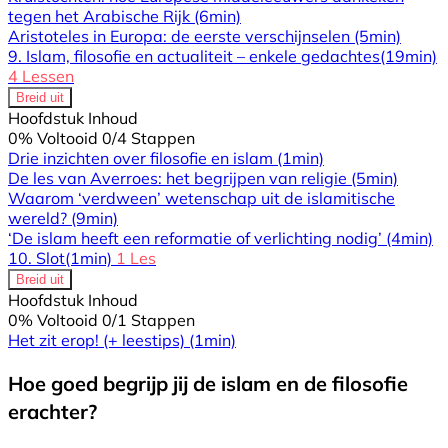
tegen het Arabische Rijk
(6min)
Aristoteles in Europa: de eerste verschijnselen
(5min)
9. Islam, filosofie en actualiteit – enkele gedachtes
(19min)
4 Lessen
Breid uit
Hoofdstuk Inhoud
0% Voltooid
0/4 Stappen
Drie inzichten over filosofie en islam
(1min)
De les van Averroes: het begrijpen van religie
(5min)
Waarom ‘verdween’ wetenschap uit de islamitische
wereld?
(9min)
‘De islam heeft een reformatie of verlichting nodig’
(4min)
10. Slot
(1min)
1 Les
Breid uit
Hoofdstuk Inhoud
0% Voltooid
0/1 Stappen
Het zit erop! (+ leestips)
(1min)
Hoe goed begrijp jij de islam en de filosofie
erachter?