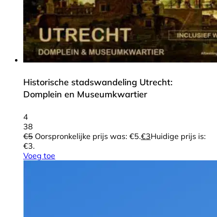
Historische stadswandeling Utrecht:
Domplein en Museumkwartier
4
38
€
5
Oorspronkelijke prijs was: €5.
€
3
Huidige prijs is:
€3.
Voeg toe