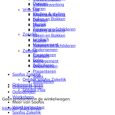
Dansen
Videobewerking
Dieren
Vrije Tijd
Kleding & styling
Algemene kennis
Koken en Bakken
Dansen
Muziek
Dieren
Tekenen en Schilderen
Kleding & styling
Zakelijk
Koken en Bakken
Juridisch
Muziek
Management
Tekenen en Schilderen
Ondernemen
Zakelijk
Presenteren
Juridisch
Sales
Management
Solliciteren
Ondernemen
Presenteren
Soofos Zakelijk
Sales
Ontdek Soofos Zakelijk
Solliciteren
Onbeperkt leren
Onbeperkt leren
Ontdek Plus
Opleidingen
Workshops
Geen producten in de winkelwagen.
Meer van Soofos
Word Instructeur
Inloggen
Start direct
Soofos Zakelijk