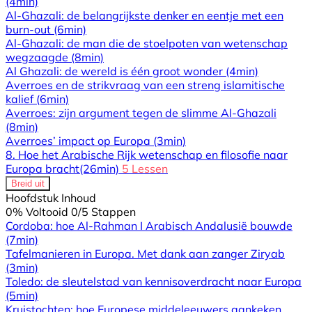
(4min)
Al-Ghazali: de belangrijkste denker en eentje met een
burn-out
(6min)
Al-Ghazali: de man die de stoelpoten van wetenschap
wegzaagde
(8min)
Al Ghazali: de wereld is één groot wonder
(4min)
Averroes en de strikvraag van een streng islamitische
kalief
(6min)
Averroes: zijn argument tegen de slimme Al-Ghazali
(8min)
Averroes’ impact op Europa
(3min)
8. Hoe het Arabische Rijk wetenschap en filosofie naar
Europa bracht
(26min)
5 Lessen
Breid uit
Hoofdstuk Inhoud
0% Voltooid
0/5 Stappen
Cordoba: hoe Al-Rahman I Arabisch Andalusië bouwde
(7min)
Tafelmanieren in Europa. Met dank aan zanger Ziryab
(3min)
Toledo: de sleutelstad van kennisoverdracht naar Europa
(5min)
Kruistochten: hoe Europese middeleeuwers aankeken