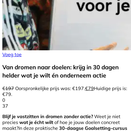
Voeg toe
Van dromen naar doelen: krijg in 30 dagen
helder wat je wilt én onderneem actie
€
197
Oorspronkelijke prijs was: €197.
€
79
Huidige prijs is:
€79.
0
37
Blijf je vastzitten in dromen zonder actie?
Weet je niet
precies
wat je écht wilt
of hoe je jouw doelen concreet
maakt?In deze praktische
30-daagse Goalsetting-cursus