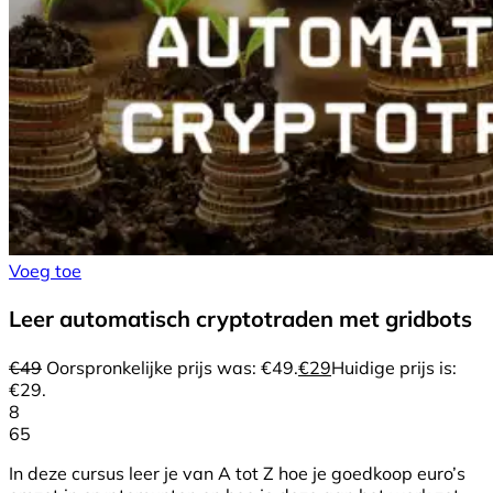
Voeg toe
Leer automatisch cryptotraden met gridbots
€
49
Oorspronkelijke prijs was: €49.
€
29
Huidige prijs is:
€29.
8
65
In deze cursus leer je van A tot Z hoe je goedkoop euro’s