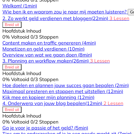
Welkom!
(1min)
Wie ben ik en waarom zou je naar mij moeten luisteren?
Gr
2. Zo werkt geld verdienen met bloggen
(22min)
3 Lessen
Breid uit
Hoofdstuk Inhoud
0% Voltooid
0/3 Stappen
Content maken en traffic genereren
(4min)
Monetizen en geld verdienen
(10min)
Overview van wat we gaan doen
(8min)
3. Planning en workflow maken
(26min)
3 Lessen
Breid uit
Hoofdstuk Inhoud
0% Voltooid
0/3 Stappen
Hoe doelen en plannen jouw succes gaan bepalen
(2min)
Maximaal presteren en stoppen met uitstellen
(12min)
Kijk mee en kopieer mijn planning
(12min)
4. Onderwerp van jouw blog bepalen
(12min)
2 Lessen
Breid uit
Hoofdstuk Inhoud
0% Voltooid
0/2 Stappen
Ga je voor je passie of het geld?
(5min)
Tips om te onderzoeken of je in een goede markt zit
(7min)