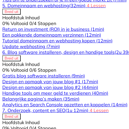
5. Domeinnaam en webhosting
(32min)
4 Lessen
Breid uit
Hoofdstuk Inhoud
0% Voltooid
0/4 Stappen
Return on investment (ROI) in je business
(1min)
Een pakkende domeinnaam verzinnen
(12min)
Tutorial domeinnaam en webhosting kopen
(12min)
Update webhosting
(7min)
6. Blog software installeren, design en handige tools
(2u 39
Breid uit
Hoofdstuk Inhoud
0% Voltooid
0/6 Stappen
Gratis blog software installeren
(9min)
Design en opmaak van jouw blog #1
(17min)
Design en opmaak van jouw blog #2
(44min)
Handige tools om meer geld te verdienen
(40min)
Belangrijke pagina’s maken
(35min)
Analytics en Search Console opzetten en koppelen
(14min)
7. Onderzoek, content en SEO
(1u 12min)
4 Lessen
Breid uit
Hoofdstuk Inhoud
0% Voltooid
0/4 Stappen