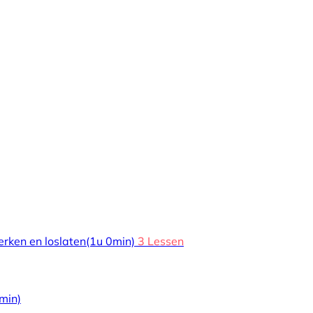
erken en loslaten
(1u 0min)
3 Lessen
min)