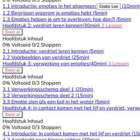
1.1 Introductie: emoties in het algemeen
(10min)
Gratis Les
1.2 Begrijpen waarom je emoties hebt
(5min)
1.3 Emoties helpen je om te overleven: hoe dan?!
(5min)
Hoofdstuk 2: verdriet leren kennen
(30min)
2 Lessen
Breid uit
Hoofdstuk Inhoud
0% Voltooid
0/2 Stappen
2.1 Introductie: verdriet leren kennen
(5min)
2.2 Voorbeelden van verdriet
(25min)
Hoofdstuk 3: verwerking van emoties
(40min)
3 Lessen
Breid uit
Hoofdstuk Inhoud
0% Voltooid
0/3 Stappen
3.1 Verwerkingsschema deel 1
(20min)
3.2 Verwerkingsschema deel 2
(15min)
3.3 Emotie zien als een bal in het water
(5min)
Hoofdstuk 4: in contact komen met het lijf en verdriet, verw
Breid uit
Hoofdstuk Inhoud
0% Voltooid
0/3 Stappen
4.1 Introductie: In contact komen met het lijf en verdriet
(10
4.2 Aandacht naar binnen richten
(20min)