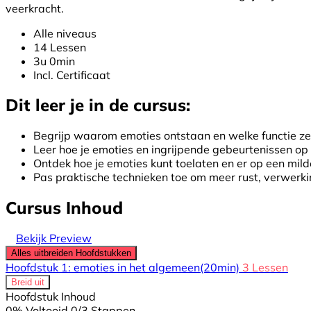
veerkracht.
Alle niveaus
14 Lessen
3u 0min
Incl. Certificaat
Dit leer je in de cursus:
Begrijp waarom emoties ontstaan en welke functie z
Leer hoe je emoties en ingrijpende gebeurtenissen o
Ontdek hoe je emoties kunt toelaten en er op een mi
Pas praktische technieken toe om meer rust, verwerki
Cursus Inhoud
Bekijk Preview
Alles uitbreiden
Hoofdstukken
Hoofdstuk 1: emoties in het algemeen
(20min)
3 Lessen
Breid uit
Hoofdstuk Inhoud
0% Voltooid
0/3 Stappen