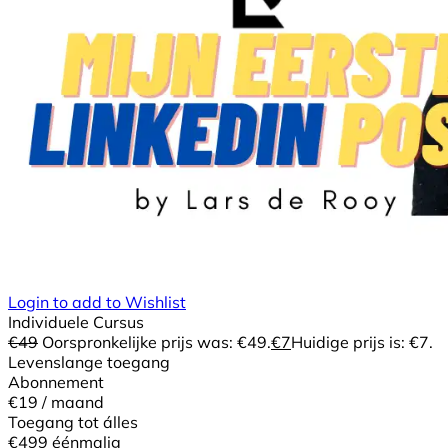
Login to add to Wishlist
Individuele Cursus
€
49
Oorspronkelijke prijs was: €49.
€
7
Huidige prijs is: €7.
Levenslange toegang
Abonnement
€19
/ maand
Toegang tot álles
€499
éénmalig