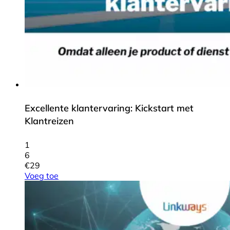
Excellente klantervaring: Kickstart met
Klantreizen
1
6
€
29
Voeg toe