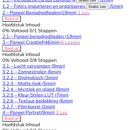
Gratis Les
1.2 – Foto’s importeren en organiseren
(5min)
Gratis Les
2 – Paneel Benodigdheden
(19min)
1 Les
Breid uit
Hoofdstuk Inhoud
0% Voltooid
0/1 Stappen
2.1 – Paneel benodigdheden
(19min)
3 – Paneel Creatief
(46min)
8 Lessen
Breid uit
Hoofdstuk Inhoud
0% Voltooid
0/8 Stappen
3.1 – Lucht vervangen
(9min)
3.2.1 – Zonnestralen
(6min)
3.2.2 – Dramatisch
(3min)
3.2.3 – Matte look
(5min)
3.2.4 – Mystiek en gloed
(8min)
3.2.5 – Kleur Stijlen LUT
(7min)
3.2.6 – Textuur bedekking
(6min)
3.2.7 – Film korrel
(2min)
4 – Paneel Portret
(9min)
1 Les
Breid uit
Hoofdstuk Inhoud