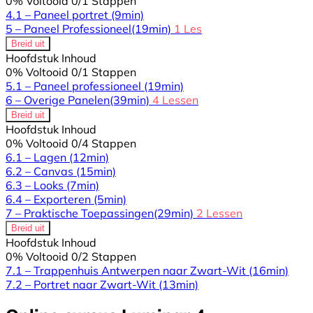
0% Voltooid
0/1 Stappen
4.1 – Paneel portret
(9min)
5 – Paneel Professioneel
(19min)
1 Les
Breid uit
Hoofdstuk Inhoud
0% Voltooid
0/1 Stappen
5.1 – Paneel professioneel
(19min)
6 – Overige Panelen
(39min)
4 Lessen
Breid uit
Hoofdstuk Inhoud
0% Voltooid
0/4 Stappen
6.1 – Lagen
(12min)
6.2 – Canvas
(15min)
6.3 – Looks
(7min)
6.4 – Exporteren
(5min)
7 – Praktische Toepassingen
(29min)
2 Lessen
Breid uit
Hoofdstuk Inhoud
0% Voltooid
0/2 Stappen
7.1 – Trappenhuis Antwerpen naar Zwart-Wit
(16min)
7.2 – Portret naar Zwart-Wit
(13min)