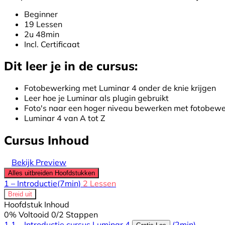
Beginner
19 Lessen
2u 48min
Incl. Certificaat
Dit leer je in de cursus:
Fotobewerking met Luminar 4 onder de knie krijgen
Leer hoe je Luminar als plugin gebruikt
Foto's naar een hoger niveau bewerken met fotobe
Luminar 4 van A tot Z
Cursus Inhoud
Bekijk Preview
Alles uitbreiden
Hoofdstukken
1 – Introductie
(7min)
2 Lessen
Breid uit
Hoofdstuk Inhoud
0% Voltooid
0/2 Stappen
1.1 – Introductie cursus Luminar 4
(2min)