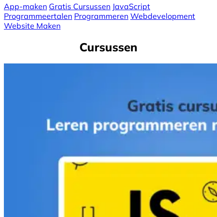
App-maken
Gratis Cursussen
JavaScript
Programmeertalen
Programmeren
Webdevelopment
Website Maken
Cursussen