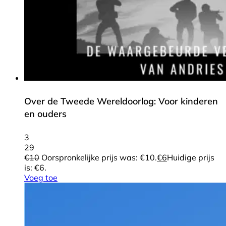
Over de Tweede Wereldoorlog: Voor kinderen
en ouders
3
29
€
10
Oorspronkelijke prijs was: €10.
€
6
Huidige prijs
is: €6.
Voeg toe