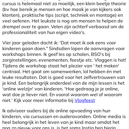
cursus is helemaal niet zo moeilijk, een klein beetje theorie
(bv hoe bereik je mensen en hoe maak je van kijkers ook
klanten), praktische tips (script, techniek en montage) en
veel oefenen. Het leukste is nog om mensen te helpen de
drempel over te gaan. Velen zijn achterf verbaasd om de
professionaliteit van hun eigen video's.
Vier jaar geleden dacht ik: 'Dat moet ik ook eens voor
kinderen gaan doen." Sindsdien lopen de aanvragen voor
workshops binnen. Ik geef les op scholen, BSO's bij
zorginstellingen, evenementen, feestje etc. Vloggen is hot!
Tijdens de workshop staat het plezier van ' het maken'
centraal. Het gaat om samenwerken, lol hebben én met
leuke resultaten. Dat is goed voor het zelfvertrouwen van
je kind. Een belangrijk onderdeel van de mijn lessen is het
'online welzijn' van kinderen. 'Hoe gedraag je je online,
wat doe je liever niet. En vooral waarom wel of waarom
niet.' Kijk voor meer informatie bij
Vlogfeest
Ik adviseer ouders bij de online opvoeding van hun
kinderen, via cursussen en ouderavonden. Online media is
heel belangrijk in het leven van je kind maar omdat het
nog zo nieuw voor ons is, is het soms lastig hen hierin