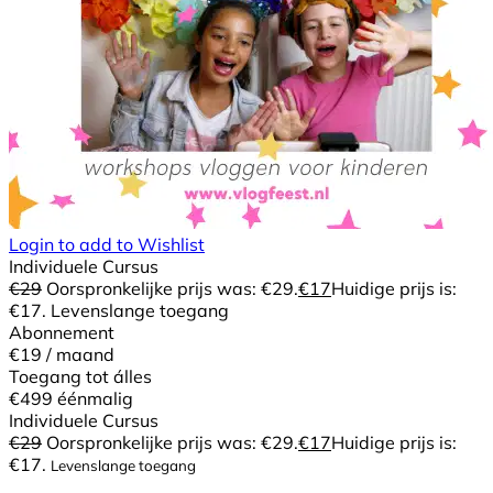
Login to add to Wishlist
Individuele Cursus
€
29
Oorspronkelijke prijs was: €29.
€
17
Huidige prijs is:
€17.
Levenslange toegang
Abonnement
€19
/ maand
Toegang tot álles
€499
éénmalig
Individuele Cursus
€
29
Oorspronkelijke prijs was: €29.
€
17
Huidige prijs is:
€17.
Levenslange toegang