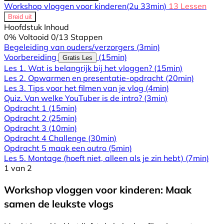
Workshop vloggen voor kinderen
(2u 33min)
13 Lessen
Breid uit
Hoofdstuk Inhoud
0% Voltooid
0/13 Stappen
Begeleiding van ouders/verzorgers
(3min)
Voorbereiding
(15min)
Gratis Les
Les 1. Wat is belangrijk bij het vloggen?
(15min)
Les 2. Opwarmen en presentatie-opdracht
(20min)
Les 3. Tips voor het filmen van je vlog
(4min)
Quiz. Van welke YouTuber is de intro?
(3min)
Opdracht 1
(15min)
Opdracht 2
(25min)
Opdracht 3
(10min)
Opdracht 4 Challenge
(30min)
Opdracht 5 maak een outro
(5min)
Les 5. Montage (hoeft niet, alleen als je zin hebt)
(7min)
1 van 2
Workshop vloggen voor kinderen: Maak
samen de leukste vlogs