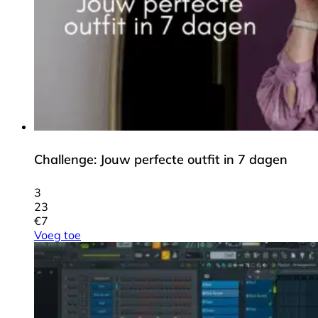
Challenge: Jouw perfecte outfit in 7 dagen
3
23
€
7
Voeg toe