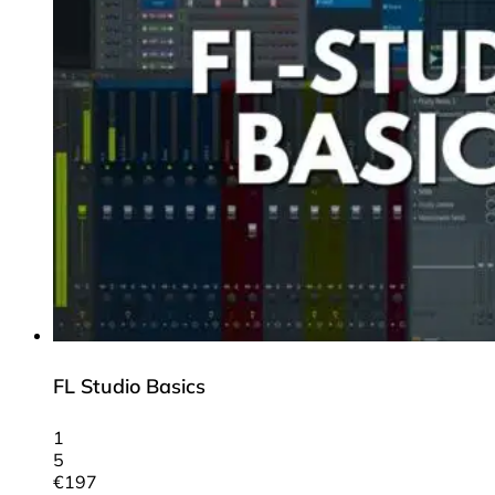
FL Studio Basics
1
5
€
197