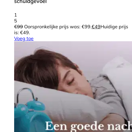
schuldgevoel
1
5
€
99
Oorspronkelijke prijs was: €99.
€
49
Huidige prijs
is: €49.
Voeg toe