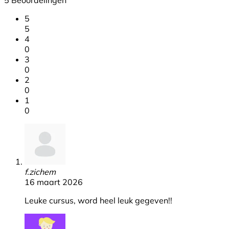
5
5
4
0
3
0
2
0
1
0
f.zichem
16 maart 2026
Leuke cursus, word heel leuk gegeven!!