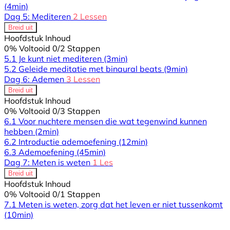
(4min)
Dag 5: Mediteren
2 Lessen
Breid uit
Hoofdstuk Inhoud
0% Voltooid
0/2 Stappen
5.1 Je kunt niet mediteren
(3min)
5.2 Geleide meditatie met binaural beats
(9min)
Dag 6: Ademen
3 Lessen
Breid uit
Hoofdstuk Inhoud
0% Voltooid
0/3 Stappen
6.1 Voor nuchtere mensen die wat tegenwind kunnen
hebben
(2min)
6.2 Introductie ademoefening
(12min)
6.3 Ademoefening
(45min)
Dag 7: Meten is weten
1 Les
Breid uit
Hoofdstuk Inhoud
0% Voltooid
0/1 Stappen
7.1 Meten is weten, zorg dat het leven er niet tussenkomt
(10min)