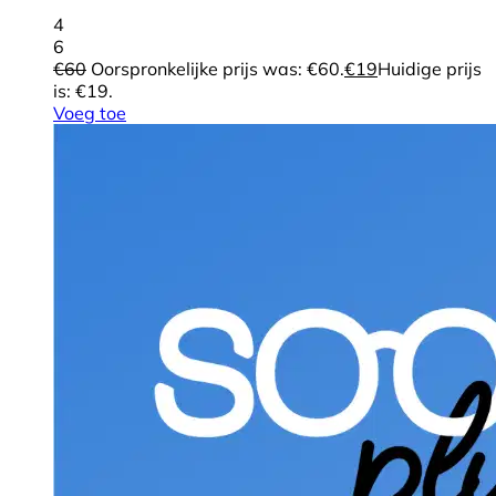
4
6
€
60
Oorspronkelijke prijs was: €60.
€
19
Huidige prijs
is: €19.
Voeg toe