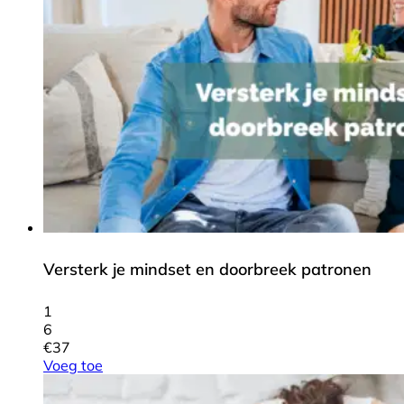
Versterk je mindset en doorbreek patronen
1
6
€
37
Voeg toe