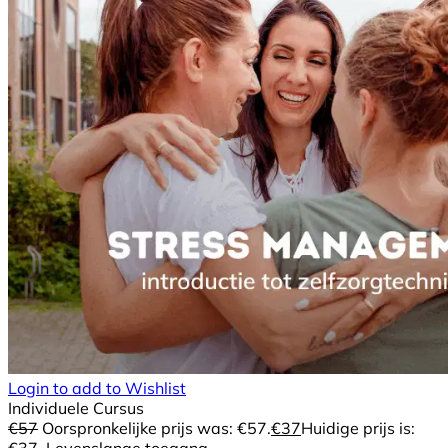
Login to add to Wishlist
Individuele Cursus
€
57
Oorspronkelijke prijs was: €57.
€
37
Huidige prijs is:
€37.
Levenslange toegang