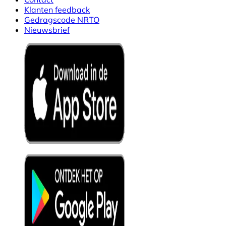
Klanten feedback
Gedragscode NRTO
Nieuwsbrief