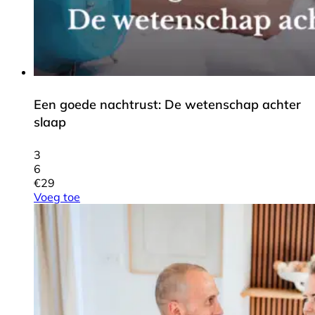
Een goede nachtrust: De wetenschap achter
slaap
3
6
€
29
Voeg toe