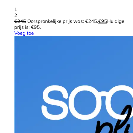
1
2
€
245
Oorspronkelijke prijs was: €245.
€
95
Huidige
prijs is: €95.
Voeg toe