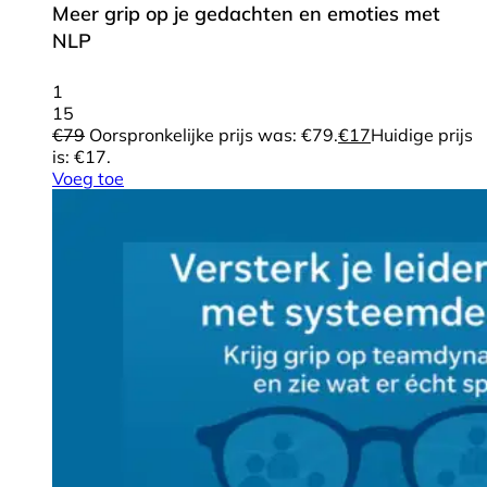
Meer grip op je gedachten en emoties met
NLP
1
15
€
79
Oorspronkelijke prijs was: €79.
€
17
Huidige prijs
is: €17.
Voeg toe