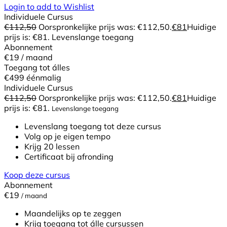
Login to add to Wishlist
Individuele Cursus
€
112,50
Oorspronkelijke prijs was: €112,50.
€
81
Huidige
prijs is: €81.
Levenslange toegang
Abonnement
€19
/ maand
Toegang tot álles
€499
éénmalig
Individuele Cursus
€
112,50
Oorspronkelijke prijs was: €112,50.
€
81
Huidige
prijs is: €81.
Levenslange toegang
Levenslang toegang tot deze cursus
Volg op je eigen tempo
Krijg 20 lessen
Certificaat bij afronding
Koop deze cursus
Abonnement
€19
/ maand
Maandelijks op te zeggen
Krijg toegang tot álle cursussen