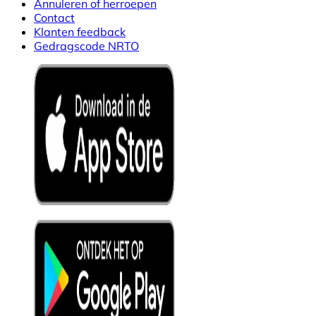
Annuleren of herroepen
Contact
Klanten feedback
Gedragscode NRTO