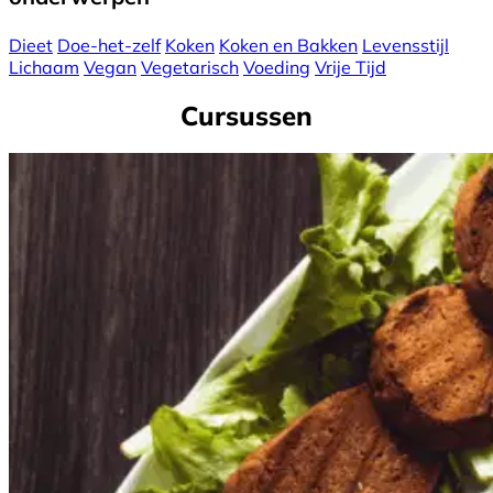
Dieet
Doe-het-zelf
Koken
Koken en Bakken
Levensstijl
Lichaam
Vegan
Vegetarisch
Voeding
Vrije Tijd
Cursussen