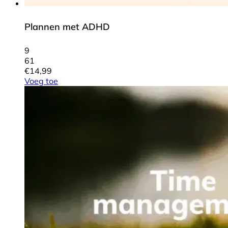
Plannen met ADHD
9
61
€
14,99
Voeg toe