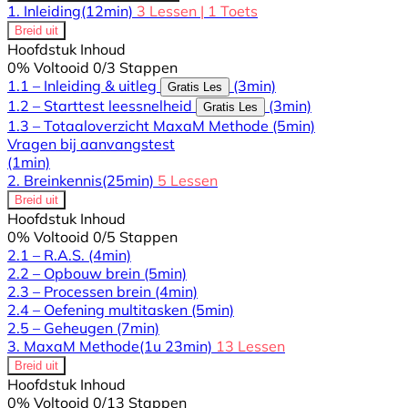
1. Inleiding
(12min)
3 Lessen
|
1 Toets
Breid uit
Hoofdstuk Inhoud
0% Voltooid
0/3 Stappen
1.1 – Inleiding & uitleg
(3min)
Gratis Les
1.2 – Starttest leessnelheid
(3min)
Gratis Les
1.3 – Totaaloverzicht MaxaM Methode
(5min)
Vragen bij aanvangstest
(1min)
2. Breinkennis
(25min)
5 Lessen
Breid uit
Hoofdstuk Inhoud
0% Voltooid
0/5 Stappen
2.1 – R.A.S.
(4min)
2.2 – Opbouw brein
(5min)
2.3 – Processen brein
(4min)
2.4 – Oefening multitasken
(5min)
2.5 – Geheugen
(7min)
3. MaxaM Methode
(1u 23min)
13 Lessen
Breid uit
Hoofdstuk Inhoud
0% Voltooid
0/13 Stappen