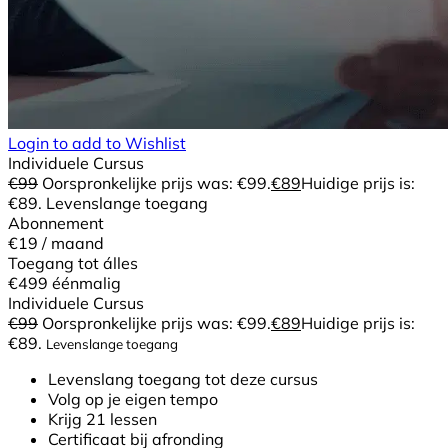
Login to add to Wishlist
Individuele Cursus
€
99
Oorspronkelijke prijs was: €99.
€
89
Huidige prijs is:
€89.
Levenslange toegang
Abonnement
€19
/ maand
Toegang tot álles
€499
éénmalig
Individuele Cursus
€
99
Oorspronkelijke prijs was: €99.
€
89
Huidige prijs is:
€89.
Levenslange toegang
Levenslang toegang tot deze cursus
Volg op je eigen tempo
Krijg 21 lessen
Certificaat bij afronding