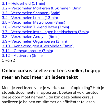
3.1 – Helderheid
(11min)
3.2 – Verzamelen Markeren & Skimmen
(8min)
3.3 – Verzamelen Scannen
(5min)
3.4 – Verzamelen Lezen
(13min)
3.5 – Verzamelen Metronoom
(8min)
3.6 – Verzamelen Tikkend lezen
(7min)
3.7 – Verzamelen Instellingen beeldscherm
(3min)
3.8 – Verzamelen Analyse
(5min)
3.9 – Verzamelen Organiseren
(3min)
3.10 – Verlevendigen & Verbinden
(8min)
3.11 – Geheugenroute
(7min)
3.12 – Activeren
(3min)
1 van 2
Online cursus snellezen: Lees sneller, begrijp
meer en haal meer uit iedere tekst
Moet je veel lezen voor je werk, studie of opleiding? Heb je
stapels documenten, rapporten, boeken of vakliteratuur
die je door moet nemen? Dan kan deze online cursus
snellezen je helpen om slimmer en efficiënter te lezen.