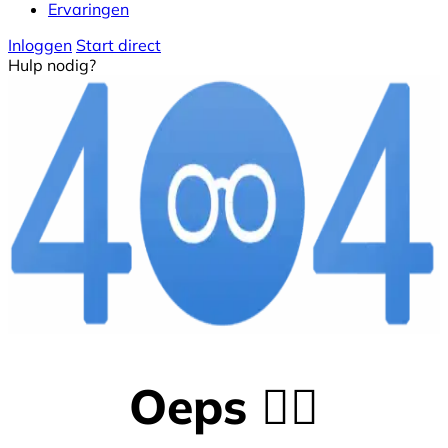
Ervaringen
Inloggen
Start direct
Hulp nodig?
Oeps 😵‍💫