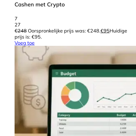
Cashen met Crypto
7
27
€
248
Oorspronkelijke prijs was: €248.
€
95
Huidige
prijs is: €95.
Voeg toe