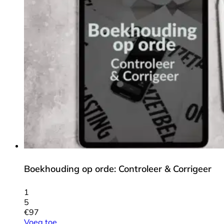
Boekhouding op orde: Controleer & Corrigeer
1
5
€
97
Voeg toe