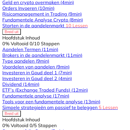
Geld en crypto overmaken
(4min)
Orders Invoeren
(10min)
Risicomanagement in Trading
(9min)
Fundamentele Analyse Crypto
(8min)
Starten in de aandelenmarkt
10 Lessen
Breid uit
Hoofdstuk Inhoud
0% Voltooid
0/10 Stappen
Aandelen Termen
(11min)
Brokers in de aandelenmarkt
(11min)
Type aandelen
(9min)
Voordelen van aandelen
(9min)
Investeren in Goud deel 1
(7min)
Investeren in Goud deel 2
(4min)
Dividend
(14min)
ETF’s (Exchange Traded Funds)
(12min)
Fundamentele analyse
(17min)
Tools voor een fundamentele analyse
(13min)
Simpele strategieën om passief te beleggen
5 Lessen
Breid uit
Hoofdstuk Inhoud
0% Voltooid
0/5 Stappen