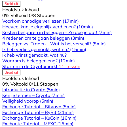
Breid uit
Hoofdstuk Inhoud
0% Voltooid
0/8 Stappen
Voorkom onnodige verliezen
(17min)
Hoeveel kan je eigenlijk verdienen?
(10min)
Kosten besparen in beleggen – Zo doe je dat!
(7min)
4 redenen om te gaan beleggen
(3min)
Beleggen vs. Traden – Wat is het verschil?
(8min)
Ik heb verlies gemaakt, wat nu?
(15min)
Ik heb winst gemaakt, wat nu?
Waarom is beleggen eng?
(12min)
Starten in de Cryptomarkt
11 Lessen
Breid uit
Hoofdstuk Inhoud
0% Voltooid
0/11 Stappen
Introductie in Crypto
(5min)
Ken je termen – Crypto
(7min)
Veiligheid voorop
(6min)
Exchange Tutorial – Bitvavo
(8min)
Exchange Tutorial – ByBit
(21min)
Exchange Tutorial – KuCoin
(16min)
Exchante Tutorial – MEXC
(16min)