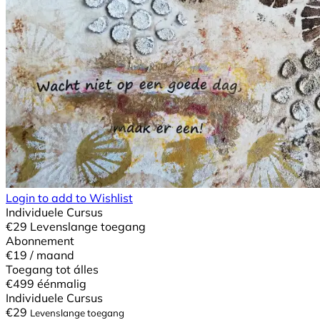
Login to add to Wishlist
Individuele Cursus
€
29
Levenslange toegang
Abonnement
€19
/ maand
Toegang tot álles
€499
éénmalig
Individuele Cursus
€
29
Levenslange toegang