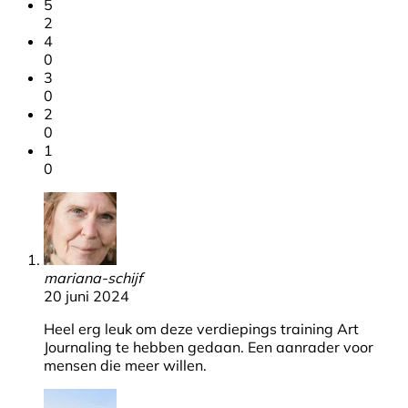
5
2
4
0
3
0
2
0
1
0
mariana-schijf
20 juni 2024
Heel erg leuk om deze verdiepings training Art
Journaling te hebben gedaan. Een aanrader voor
mensen die meer willen.