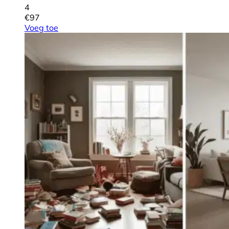
4
€
97
Voeg toe