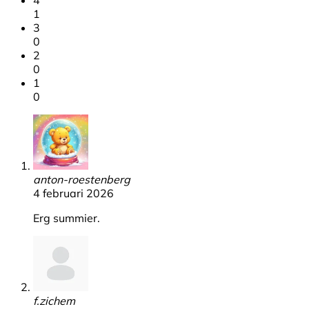
1
3
0
2
0
1
0
anton-roestenberg
4 februari 2026
Erg summier.
f.zichem