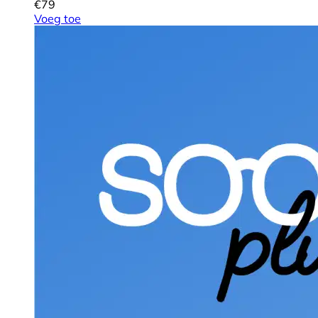
€
79
Voeg toe