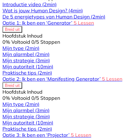
Introductie video
(2min)
Wat is jouw Human Design?
(4min)
De 5 energietypes van Human Design
(2min)
Optie 1: Ik ben een ‘Generator’
5 Lessen
Breid uit
Hoofdstuk Inhoud
0% Voltooid
0/5 Stappen
Mijn type
(2min)
Mijn alarmbel
(2min)
Mijn strategie
(3min)
Mijn autoriteit
(10min)
Praktische tips
(2min)
Optie 2: Ik ben een ‘Manifesting Generator’
5 Lessen
Breid uit
Hoofdstuk Inhoud
0% Voltooid
0/5 Stappen
Mijn type
(2min)
Mijn alarmbel
(3min)
Mijn strategie
(3min)
Mijn autoriteit
(10min)
Praktische tips
(2min)
Optie 3: Ik ben een ‘Projector’
5 Lessen