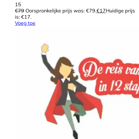
15
€
79
Oorspronkelijke prijs was: €79.
€
17
Huidige prijs
is: €17.
Voeg toe