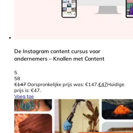
De Instagram content cursus voor
ondernemers – Knallen met Content
5
58
€
147
Oorspronkelijke prijs was: €147.
€
47
Huidige
prijs is: €47.
Voeg toe