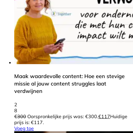
Maak waardevolle content: Hoe een stevige
missie al jouw content struggles laat
verdwijnen
2
8
€
300
Oorspronkelijke prijs was: €300.
€
117
Huidige
prijs is: €117.
Voeg toe