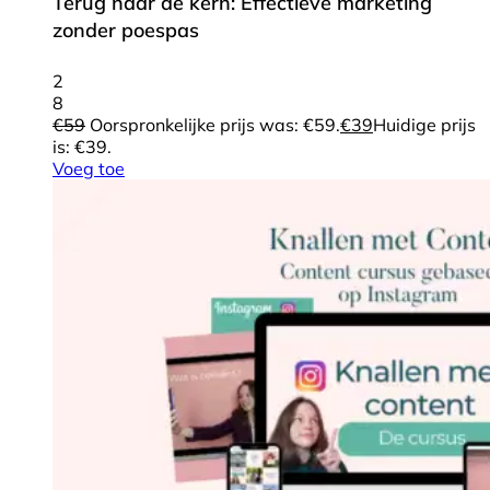
Terug naar de kern: Effectieve marketing
zonder poespas
2
8
€
59
Oorspronkelijke prijs was: €59.
€
39
Huidige prijs
is: €39.
Voeg toe