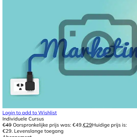
Login to add to Wishlist
Individuele Cursus
€
49
Oorspronkelijke prijs was: €49.
€
29
Huidige prijs is:
€29.
Levenslange toegang
Abonnement