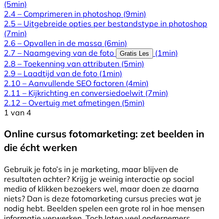
(5min)
2.4 – Comprimeren in photoshop
(9min)
2.5 – Uitgebreide opties per bestandstype in photoshop
(7min)
2.6 – Opvallen in de massa
(6min)
2.7 – Naamgeving van de foto
(1min)
Gratis Les
2.8 – Toekenning van attributen
(5min)
2.9 – Laadtijd van de foto
(1min)
2.10 – Aanvullende SEO factoren
(4min)
2.11 – Kijkrichting en conversiedoelwit
(7min)
2.12 – Overtuig met afmetingen
(5min)
1 van 4
Online cursus fotomarketing: zet beelden in
die écht werken
Gebruik je foto’s in je marketing, maar blijven de
resultaten achter? Krijg je weinig interactie op social
media of klikken bezoekers wel, maar doen ze daarna
niets? Dan is deze fotomarketing cursus precies wat je
nodig hebt. Beelden spelen een grote rol in hoe mensen
informatie verwerken. Toch laten veel ondernemers