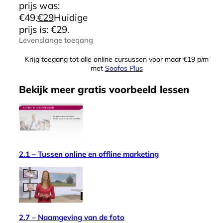
prijs was:
€49.
€
29
Huidige
prijs is: €29.
Levenslange toegang
Krijg toegang tot alle online cursussen voor maar €19 p/m
met
Soofos Plus
Bekijk meer
gratis
voorbeeld lessen
2.1 – Tussen online en offline marketing
2.7 – Naamgeving van de foto