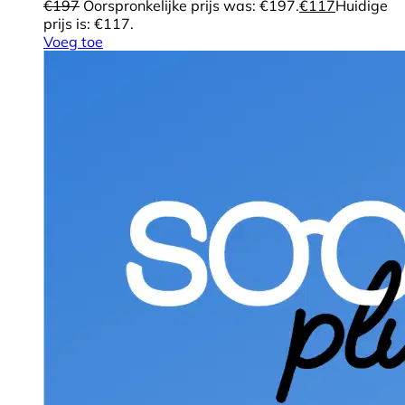
€
197
Oorspronkelijke prijs was: €197.
€
117
Huidige
prijs is: €117.
Voeg toe