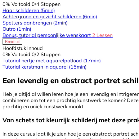
0% Voltooid
0/4 Stappen
Haar schilderen
(5min)
Achtergrond en gezicht schilderen
(6min)
Spetters aanbrengen
(2min)
Outro
(1min)
Bonus, tutorial persoonlijke wenskaart
2 Lessen
Breid uit
Hoofdstuk Inhoud
0% Voltooid
0/2 Stappen
Tutorial hertje met aquarelpotlood
(17min)
Tutorial kerstman in aquarel
(15min)
Een levendig en abstract portret schi
Heb je altijd al willen leren hoe je een levendig en intriger
combineren om tot een prachtig kunstwerk te komen? Deze c
prachtig en uniek kunstwerk maakt.
Van schets tot kleurrijk schilderij met deze pra
In deze cursus laat ik je zien hoe je een abstract portret sch