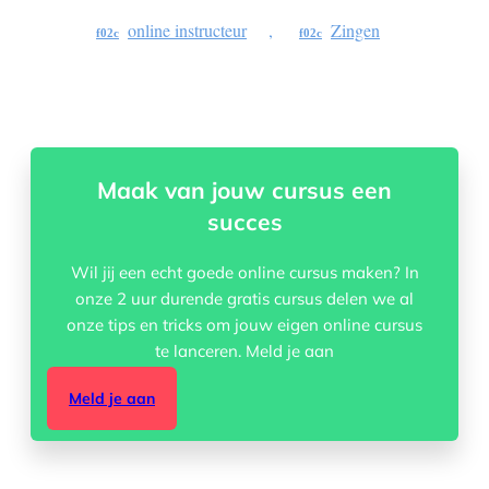
online instructeur
,
Zingen
Maak van jouw cursus een
succes
Wil jij een echt goede online cursus maken? In
onze 2 uur durende gratis cursus delen we al
onze tips en tricks om jouw eigen online cursus
te lanceren. Meld je aan
Meld je aan