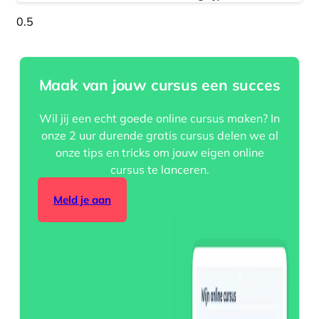
Maak van jouw cursus een succes
Wil jij een echt goede online cursus maken? In
onze 2 uur durende gratis cursus delen we al
onze tips en tricks om jouw eigen online
cursus te lanceren.
Meld je aan