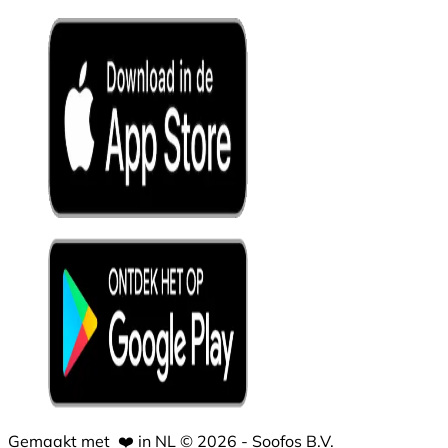
Gemaakt met
❤️
in NL © 2026 - Soofos B.V.