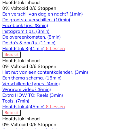
Hoofdstuk Inhoud
0% Voltooid
0/6 Stappen
Een verschil van dag en nacht?
(1min)
De grootste verschillen.
(10min)
Facebook tips.
(8min)
Instagram tips.
(3min)
De overeenkomsten.
(8min)
De do’s & don’ts.
(11min)
Hoofdstuk 3
(41min)
6 Lessen
Breid uit
Hoofdstuk Inhoud
0% Voltooid
0/6 Stappen
Het nut van een contentkalender.
(3min)
Een thema schema.
(15min)
Verschillende types.
(4min)
Waarom video?
(9min)
Extra HOW TO: Reels
(3min)
Tools.
(7min)
Hoofdstuk 4
(45min)
6 Lessen
Breid uit
Hoofdstuk Inhoud
0% Voltooid
0/6 Stappen