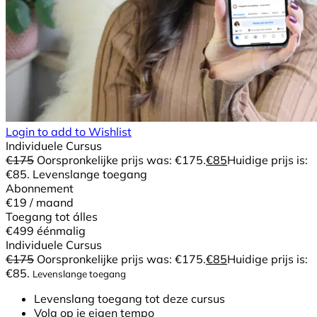
Login to add to Wishlist
Individuele Cursus
€
175
Oorspronkelijke prijs was: €175.
€
85
Huidige prijs is:
€85.
Levenslange toegang
Abonnement
€19
/ maand
Toegang tot álles
€499
éénmalig
Individuele Cursus
€
175
Oorspronkelijke prijs was: €175.
€
85
Huidige prijs is:
€85.
Levenslange toegang
Levenslang toegang tot deze cursus
Volg op je eigen tempo