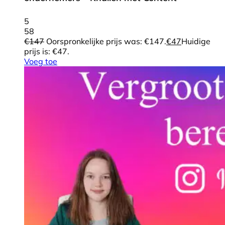
5
58
€
147
Oorspronkelijke prijs was: €147.
€
47
Huidige
prijs is: €47.
Voeg toe