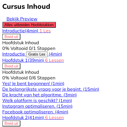
Cursus Inhoud
Bekijk Preview
Alles uitbreiden
Hoofdstukken
Introductie
(4min)
1 Les
Breid uit
Hoofdstuk Inhoud
0% Voltooid
0/1 Stappen
Introductie
(4min)
Gratis Les
Hoofdstuk 1
(39min)
6 Lessen
Breid uit
Hoofdstuk Inhoud
0% Voltooid
0/6 Stappen
Yes! Je bent begonnen!
(1min)
De belangrijkste vraag voor je begint.
(15min)
De kracht van het algoritme.
(3min)
Welk platform is geschikt?
(1min)
Instagram optimaliseren.
(15min)
Facebook optimaliseren.
(4min)
Hoofdstuk 2
(41min)
6 Lessen
Breid uit