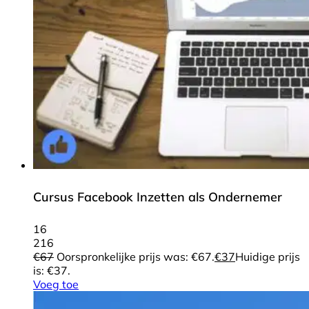
Cursus Facebook Inzetten als Ondernemer
16
216
€
67
Oorspronkelijke prijs was: €67.
€
37
Huidige prijs
is: €37.
Voeg toe