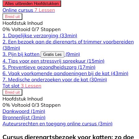
Alles uitbreiden
Hoofdstukken
Online cursus
7 Lessen
Breid uit
Hoofdstuk Inhoud
0% Voltooid
0/7 Stappen
1. Dagelijkse verzorging
(33min)
2. Een bezoek aan de dierenarts of trimmer voorbereiden
(38min)
3. Pijn bij katten
(9min)
Gratis Les
4. Tips voor een stressvrij spreekuur
(15min)
5. Preventieve gezondheidszorg
(17min)
6. Vaak voorkomende aandoeningen bij de kat
(43min)
7. Medische onderzoeken voor de kat
(30min)
Tot slot
3 Lessen
Breid uit
Hoofdstuk Inhoud
0% Voltooid
0/3 Stappen
Dankwoord
(1min)
Bronnenlijst
(3min)
Auteursrechten en toegang online cursus
(3min)
Cursus dierenartsbezoek voor katten: zo doe