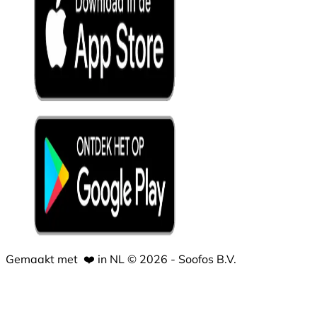
Gemaakt met
❤️
in NL © 2026 - Soofos B.V.