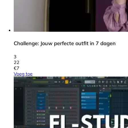
Challenge: Jouw perfecte outfit in 7 dagen
3
22
€
7
Voeg toe