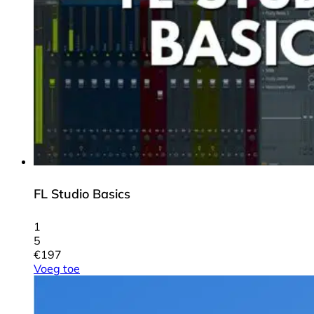
FL Studio Basics
1
5
€
197
Voeg toe