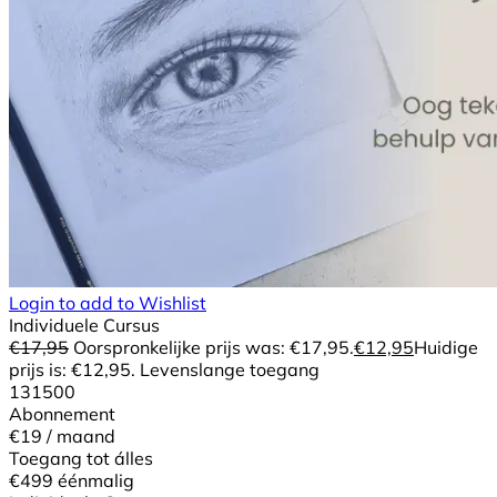
Login to add to Wishlist
Individuele Cursus
€
17,95
Oorspronkelijke prijs was: €17,95.
€
12,95
Huidige
prijs is: €12,95.
Levenslange toegang
13
15
0
0
Abonnement
€19
/ maand
Toegang tot álles
€499
éénmalig