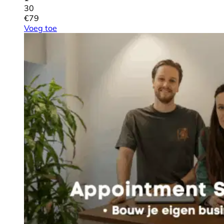
30
€
79
Voeg toe