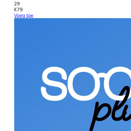
29
€
79
Voeg toe