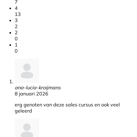
7
4
13
3
2
2
0
1
0
ana-lucia-kroijmans
8 januari 2026
erg genoten van deze sales cursus en ook veel
geleerd