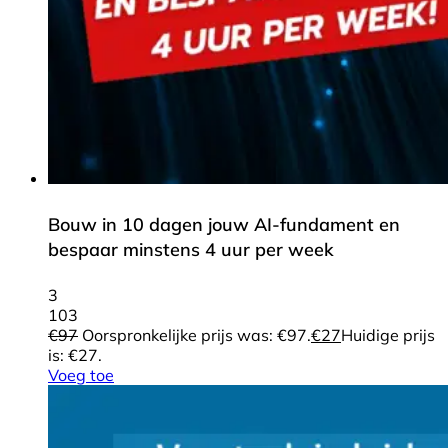
Bouw in 10 dagen jouw AI-fundament en
bespaar minstens 4 uur per week
3
103
€
97
Oorspronkelijke prijs was: €97.
€
27
Huidige prijs
is: €27.
Voeg toe