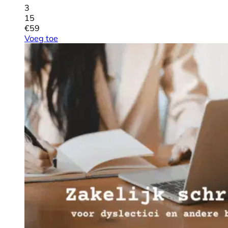
3
15
€
59
Voeg toe