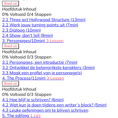
Breid uit
Hoofdstuk Inhoud
0% Voltooid
0/4 Stappen
2.1 Three act Hollywood Structure
(13min)
2.2 Werk jouw turning points uit
(7min)
2.3 Dialoog
(10min)
2.4 Show, don’t tell
(9min)
3. Personages
(10min)
3 Lessen
Breid uit
Hoofdstuk Inhoud
0% Voltooid
0/3 Stappen
3.1 Personages, een introductie
(7min)
3.2 Ontwikkel de belangrijkste karakters
(3min)
3.3 Maak een profiel van je personage(s)
4. The Process
(11min)
3 Lessen
Breid uit
Hoofdstuk Inhoud
0% Voltooid
0/3 Stappen
4.1 Hoe blijf je schrijven?
(6min)
4.2 Wat kun je doen tijdens een writer’s block?
(5min)
4.3 Leuke oefeningen om te blijven schrijven
5. The editing
1 Les