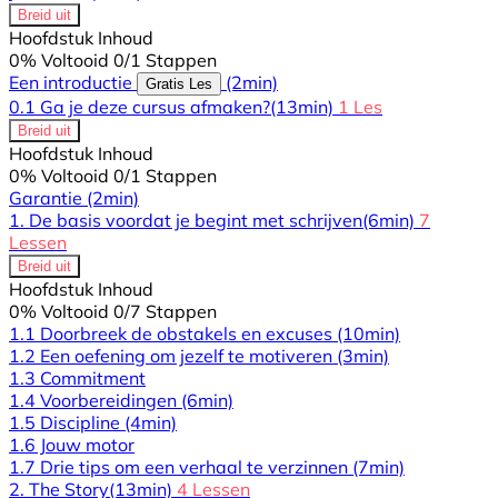
Breid uit
Hoofdstuk Inhoud
0% Voltooid
0/1 Stappen
Een introductie
(2min)
Gratis Les
0.1 Ga je deze cursus afmaken?
(13min)
1 Les
Breid uit
Hoofdstuk Inhoud
0% Voltooid
0/1 Stappen
Garantie
(2min)
1. De basis voordat je begint met schrijven
(6min)
7
Lessen
Breid uit
Hoofdstuk Inhoud
0% Voltooid
0/7 Stappen
1.1 Doorbreek de obstakels en excuses
(10min)
1.2 Een oefening om jezelf te motiveren
(3min)
1.3 Commitment
1.4 Voorbereidingen
(6min)
1.5 Discipline
(4min)
1.6 Jouw motor
1.7 Drie tips om een verhaal te verzinnen
(7min)
2. The Story
(13min)
4 Lessen