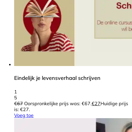
Eindelijk je levensverhaal schrijven
1
5
€
67
Oorspronkelijke prijs was: €67.
€
27
Huidige prijs
is: €27.
Voeg toe