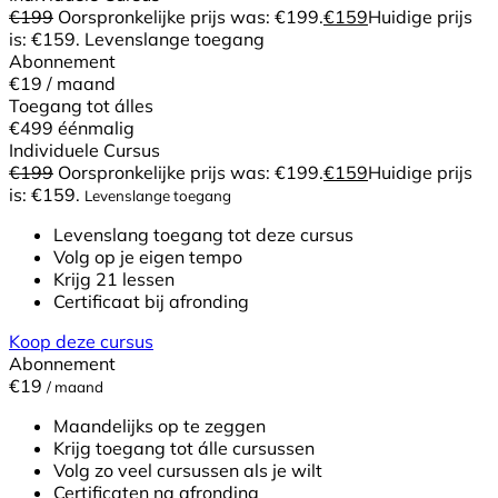
€
199
Oorspronkelijke prijs was: €199.
€
159
Huidige prijs
is: €159.
Levenslange toegang
Abonnement
€19
/ maand
Toegang tot álles
€499
éénmalig
Individuele Cursus
€
199
Oorspronkelijke prijs was: €199.
€
159
Huidige prijs
is: €159.
Levenslange toegang
Levenslang toegang tot deze cursus
Volg op je eigen tempo
Krijg 21 lessen
Certificaat bij afronding
Koop deze cursus
Abonnement
€19
/ maand
Maandelijks op te zeggen
Krijg toegang tot álle cursussen
Volg zo veel cursussen als je wilt
Certificaten na afronding