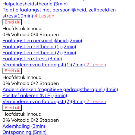
Hulpeloosheidstheorie
(3min)
Relatie faalangst met persoonlijkheid, zelfbeeld en
stress
(10min)
4 Lessen
Breid uit
Hoofdstuk Inhoud
0% Voltooid
0/4 Stappen
Faalangst en persoonlijkheid
(2min)
Faalangst en zelfbeeld (1)
(2min)
Faalangst en zelfbeeld (2)
(3min)
Faalangst en stress
(3min)
Verminderen van faalangst (1)
(7min)
2 Lessen
Breid uit
Hoofdstuk Inhoud
0% Voltooid
0/2 Stappen
Anders denken (cognitieve gedragstherapie)
(4min)
Positief ankeren (NLP)
(3min)
Verminderen van faalangst (2)
(8min)
2 Lessen
Breid uit
Hoofdstuk Inhoud
0% Voltooid
0/2 Stappen
Ademhaling
(3min)
Ontspanning
(5min)