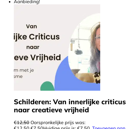
Aanbieding!
Schilderen: Van innerlijke criticus
naar creatieve vrijheid
€
12,50
Oorspronkelijke prijs was:
€12,50.
€
7,50
Huidige prijs is: €7,50.
Toevoegen aan