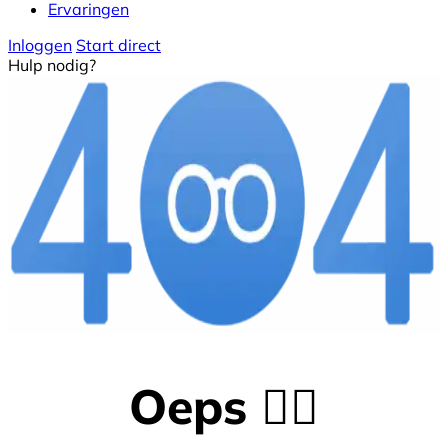
Ervaringen
Inloggen
Start direct
Hulp nodig?
Oeps 😵‍💫